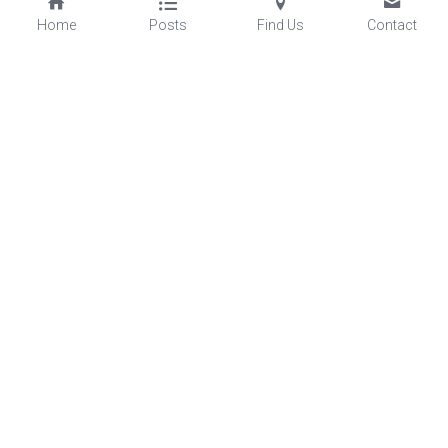
Home
Posts
Find Us
Contact
©2025 - Proudly built with Strikingly
This website is built with Strikingly.
CREATE A SITE WITH
START NOW
Create your FREE website today!