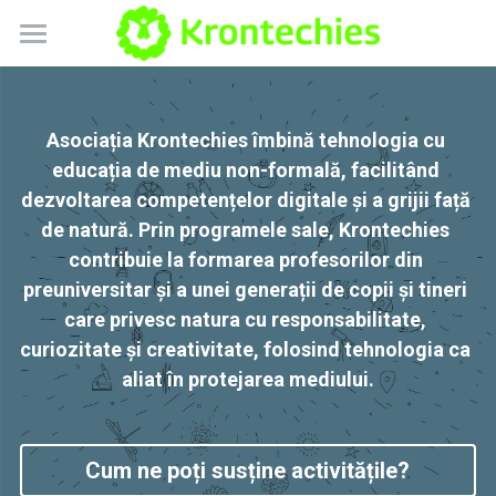
×
BLOG CATEGORIES
Despre noi
All Categories
Blog
Asociația Krontechies îmbină tehnologia cu 
educația de mediu non-formală, facilitând 
interviu playlab
Playlab Romania
dezvoltarea competențelor digitale și a grijii față 
de natură. Prin programele sale, Krontechies 
Scratch Tactile
contribuie la formarea profesorilor din 
Contact
preuniversitar și a unei generații de copii și tineri 
care privesc natura cu responsabilitate, 
POWERED BY
curiozitate și creativitate, folosind tehnologia ca 
aliat în protejarea mediului.
Cum ne poți susține activitățile?