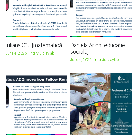
Iuliana Cîju [matematică]
Daniela Arion [educație
socială]
June 4, 2026
·
interviu playlab
June 4, 2026
·
interviu playlab