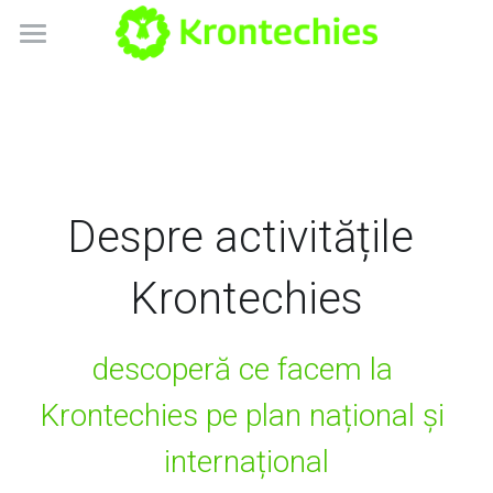
×
BLOG CATEGORIES
Despre noi
All Categories
Blog
interviu playlab
Playlab Romania
Despre activitățile 
Scratch Tactile
Contact
Krontechies
POWERED BY
descoperă ce facem la 
Krontechies pe plan național și 
internațional