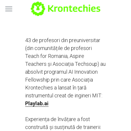
×
BLOG CATEGORIES
Despre noi
All Categories
Blog
43 de profesori din preuniversitar 
interviu playlab
Playlab Romania
(din comunitățile de profesori 
Teach for Romania, Aspire 
Scratch Tactile
Teachers și Asociația Techsoup) au 
absolvit programul AI Innovation 
Contact
Fellowship prin care Asociația 
Krontechies a lansat în țară 
POWERED BY
instrumentul creat de ingineri MIT: 
Playlab.ai
Experiența de învățare a fost 
construită și susținută de trainerii: 