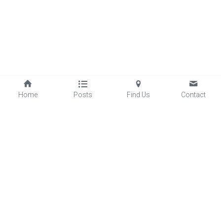
Home
Posts
Find Us
Contact
©2025 - Proudly built with Strikingly