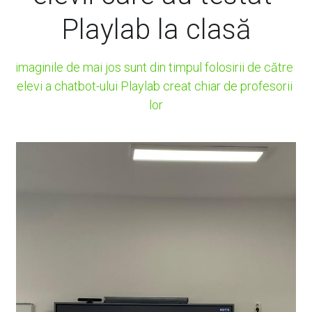
Playlab la clasă
imaginile de mai jos sunt din timpul folosirii de către 
elevi a chatbot-ului Playlab creat chiar de profesorii 
lor