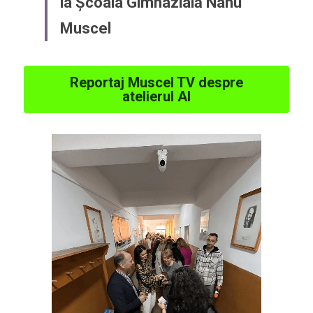
la Școala Gimnazială Nanu 
Muscel
Reportaj Muscel TV despre
atelierul AI