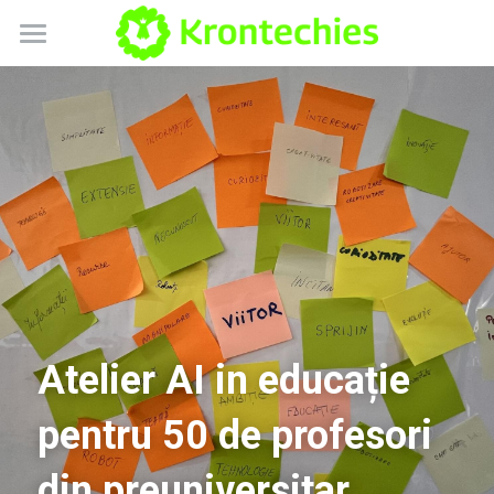
Despre noi
Blog
Playlab Romania
Scratch Tactile
Contact
Atelier AI in educație 
pentru 50 de profesori 
din preuniversitar  