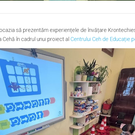
ocazia să prezentăm experiențele de învățare Krontechies
 Cehă în cadrul unui proiect al 
Centrului Ceh de Educație 