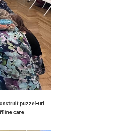
onstruit puzzel-uri 
fline care 