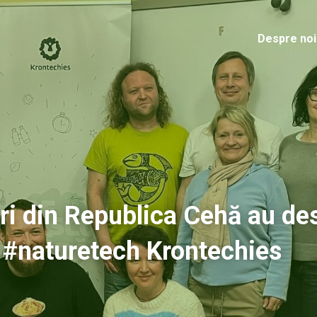
Despre noi
ri din Republica Cehă au des
le #naturetech Krontechies