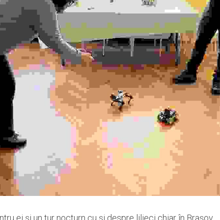
ru ei și un tur nocturn cu și despre lilieci chiar în Brașov.