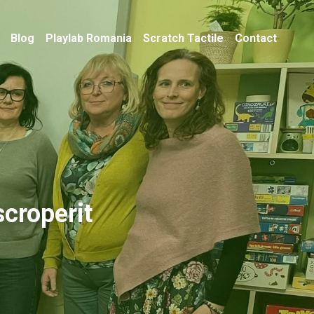
Blog
Playlab Romania
Scratch Tactile
Contact
croperit 