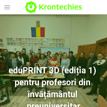
Despre noi
Blog
Playlab Romania
Scratch Tactile
Contact
eduPRINT 3D (ediția 1) 
pentru profesori din 
învățământul 
preuniversitar