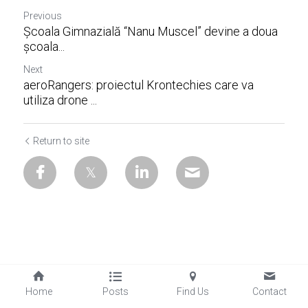
Previous
Școala Gimnazială “Nanu Muscel” devine a doua
școala...
Next
aeroRangers: proiectul Krontechies care va
utiliza drone ...
Return to site
Home
Posts
Find Us
Contact